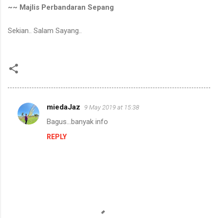
~~ Majlis Perbandaran Sepang
Sekian.. Salam Sayang..
miedaJaz
9 May 2019 at 15:38
C
Bagus...banyak info
o
REPLY
m
m
e
n
t
s