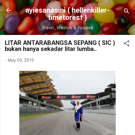
Skip to main content
ayiesanasini ( hellenkiller-
timetorest )
Travel , lifestyle & foodies
LITAR ANTARABANGSA SEPANG ( SIC )
bukan hanya sekadar litar lumba..
-
May 09, 2019