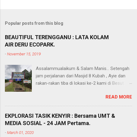
Popular posts from this blog
BEAUTIFUL TERENGGANU : LATA KOLAM
AIR DERU ECOPARK.
-
November 15, 2019
Assalammualaikum & Salam Manis... Setengah
jam perjalanan dari Masjid 8 Kubah , Ayie dan
rakan-rakan tiba di lokasi ke-2 kami di Besut
iaitu Lata Kolam Air Deru Ecopark. Taman
READ MORE
rekreasi alam semulajadi yang terletak di dalam
kawasan Hutan Simpan Gunung Tebu, Hulu
Besut Terengganu. Mari lah kita baca tentang
EKPLORASI TASIK KENYIR : Bersama UMT &
bestnya Lata Kolam Air Deru Ecopark ni....
MEDIA SOSIAL - 24 JAM Pertama.
Macam Mana Untuk Ke Lata Kolam Air Deru
-
March 01, 2020
Ecopark ? Semua kenderaan boleh sampai ke