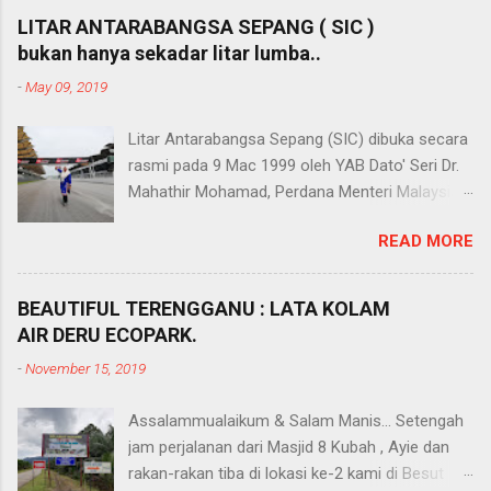
LITAR ANTARABANGSA SEPANG ( SIC )
bukan hanya sekadar litar lumba..
-
May 09, 2019
Litar Antarabangsa Sepang (SIC) dibuka secara
rasmi pada 9 Mac 1999 oleh YAB Dato' Seri Dr.
Mahathir Mohamad, Perdana Menteri Malaysia
ke -4 ketika itu. SIC telah mencatat sejarah
READ MORE
sebagai litar lumba kereta Formula Satu ( F1 )
dunia pertama di Rantau Asia Tenggara. F1
mempunyai prosuder perlumbaan yang unik,
BEAUTIFUL TERENGGANU : LATA KOLAM
menyeluruh dan menarik bagi menjadikannya
AIR DERU ECOPARK.
acara sukan bermotor paling berprestij yang
-
November 15, 2019
diminati diseluruh dunia. Selain F1, MotorGP
adalah acara besar setiap tahun yang
Assalammualaikum & Salam Manis... Setengah
berlangsung di SIC ini dan mengumpul ratusan
jam perjalanan dari Masjid 8 Kubah , Ayie dan
ribu peminat seluruh dunia disamping
rakan-rakan tiba di lokasi ke-2 kami di Besut
perlumbaan permotoran yang lain. SIC dibina