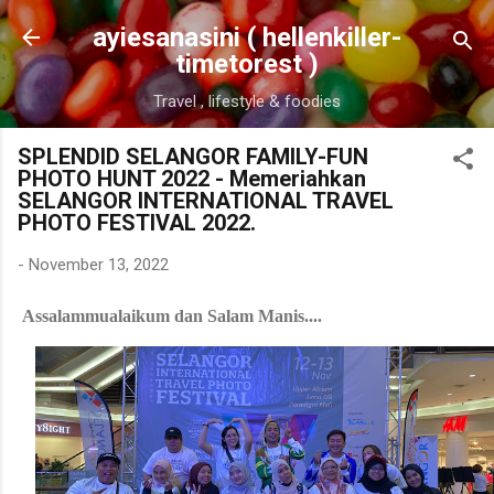
Skip to main content
ayiesanasini ( hellenkiller-
timetorest )
Travel , lifestyle & foodies
SPLENDID SELANGOR FAMILY-FUN
PHOTO HUNT 2022 - Memeriahkan
SELANGOR INTERNATIONAL TRAVEL
PHOTO FESTIVAL 2022.
-
November 13, 2022
Assalammualaikum dan Salam Manis....