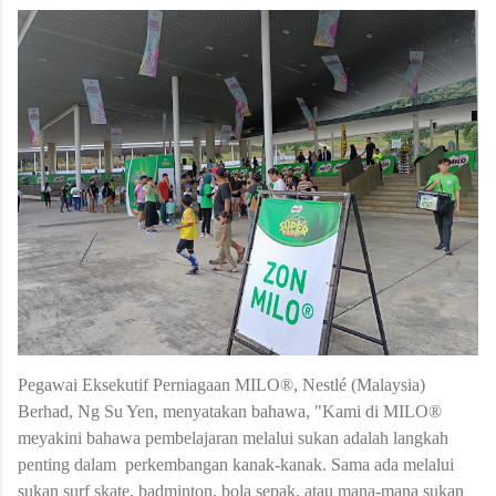
Pegawai Eksekutif Perniagaan MILO®, Nestlé (Malaysia)
Berhad, Ng Su Yen, menyatakan bahawa, "Kami di MILO®
meyakini bahawa pembelajaran melalui sukan adalah langkah
penting dalam perkembangan kanak-kanak. Sama ada melalui
sukan surf skate, badminton, bola sepak, atau mana-mana sukan