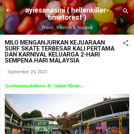
Skip to main content
ayiesanasini ( hellenkiller-
timetorest )
Travel , lifestyle & foodies
MILO MENGANJURKAN KEJUARAAN
SURF SKATE TERBESAR KALI PERTAMA
DAN KARNIVAL KELUARGA 2-HARI
SEMPENA HARI MALAYSIA
-
September 24, 2023
Assalammualaikum & Salam Manis...