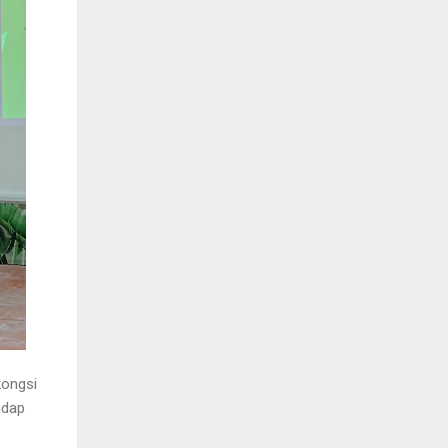
kongsi
adap