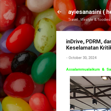
ayiesanasini ( h
Travel , lifestyle & foodies
inDrive, PDRM, da
Keselamatan Kriti
-
October 30, 2024
Assalammualaikum & Sal