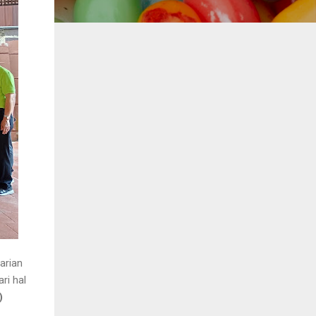
arian
ri hal
)