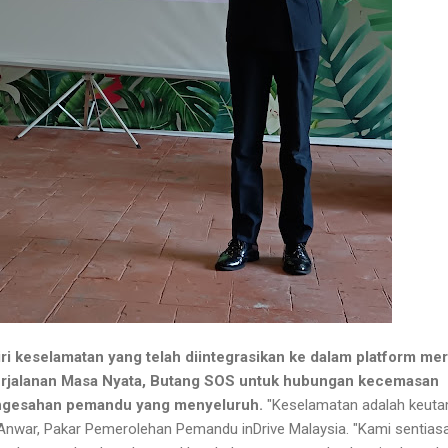
ciri keselamatan yang telah diintegrasikan ke dalam platform me
rjalanan Masa Nyata, Butang SOS untuk hubungan kecemasan
engesahan pemandu yang menyeluruh.
"Keselamatan adalah keut
an Anwar, Pakar Pemerolehan Pemandu inDrive Malaysia. "Kami sentias