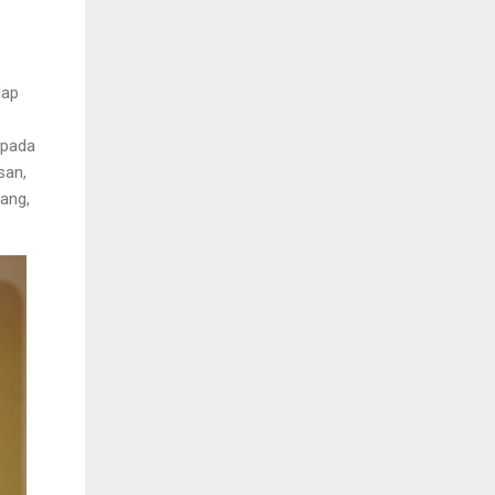
dap
epada
san,
ang,