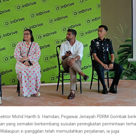
pektor Mohd Harith b. Hamdan, Pegawai Jenayah PDRM Gombak ber
an yang semakin berkembang susulan peningkatan permintaan terh
"Walaupun e-panggilan telah memudahkan perjalanan, ia juga