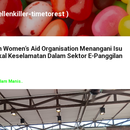
Skip to main content
ellenkiller-timetorest )
n Women’s Aid Organisation Menangani Isu
kal Keselamatan Dalam Sektor E-Panggilan
am Manis..