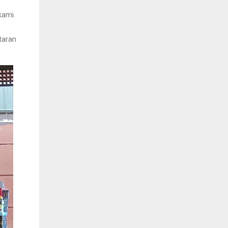
kami.
taran