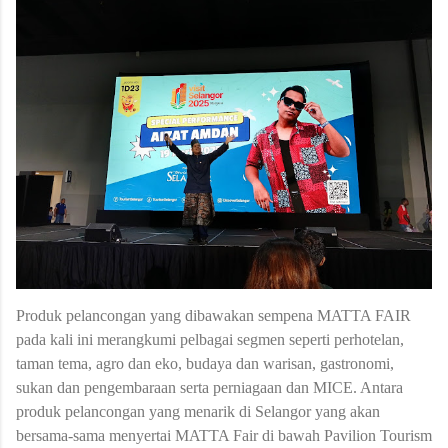
Produk pelancongan yang dibawakan sempena MATTA FAIR
pada kali ini merangkumi pelbagai segmen seperti perhotelan,
taman tema, agro dan eko, budaya dan warisan, gastronomi,
sukan dan pengembaraan serta perniagaan dan MICE. Antara
produk pelancongan yang menarik di Selangor yang akan
bersama-sama menyertai MATTA Fair di bawah Pavilion Tourism