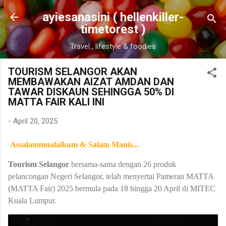
Skip to main content
ayiesanasini ( hellenkiller-
timetorest )
Travel , lifestyle & foodies
TOURISM SELANGOR AKAN
MEMBAWAKAN AIZAT AMDAN DAN
TAWAR DISKAUN SEHINGGA 50% DI
MATTA FAIR KALI INI
-
April 20, 2025
Assalammualaikum & Salam Manis...
Tourism Selangor
bersama-sama dengan 26 produk
pelancongan Negeri Selangor, telah menyertai Pameran MATTA
(MATTA Fair) 2025 bermula pada 18 hingga 20 April di MITEC
Kuala Lumpur.